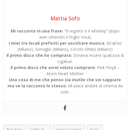
Mattia Sofo
Mi racconto in una frase:
“Il segreto è il whiskey” (dopo
aver ottenuto il foglio rosa)
I miei tre locali preferiti per ascoltare musica:
Alcatraz
(Milano), Serraglio (Milano), Circolo Ohibò (Milano)
Il primo disco che ho comprato:
Doveva essere qualcosa di
Ligabue.
Il primo disco che avrei voluto comprare:
Pink Floyd –
Atom Heart Mother
Una cosa di me che penso sia inutile che voi sappiate
ma ve la racconto lo stesso:
Mi piace andare al cinema da
solo.
Brit Pop
JARV IS...
Jarvis Cocker
Pulp