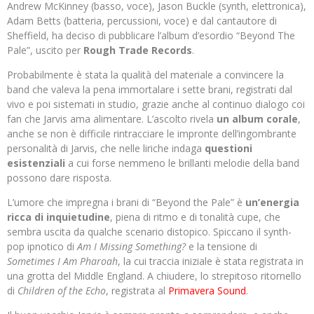
Andrew McKinney (basso, voce), Jason Buckle (synth, elettronica),
Adam Betts (batteria, percussioni, voce) e dal cantautore di
Sheffield, ha deciso di pubblicare l’album d’esordio “Beyond The
Pale”, uscito per
Rough Trade Records
.
Probabilmente è stata la qualità del materiale a convincere la
band che valeva la pena immortalare i sette brani, registrati dal
vivo e poi sistemati in studio, grazie anche al continuo dialogo coi
fan che Jarvis ama alimentare. L’ascolto rivela
un album corale
,
anche se non è difficile rintracciare le impronte dell’ingombrante
personalità di Jarvis, che nelle liriche indaga
questioni
esistenziali
a cui forse nemmeno le brillanti melodie della band
possono dare risposta.
L’umore che impregna i brani di “Beyond the Pale” è
un’energia
ricca di inquietudine
, piena di ritmo e di tonalità cupe, che
sembra uscita da qualche scenario distopico. Spiccano il synth-
pop ipnotico di
Am I Missing Something?
e la tensione di
Sometimes I Am Pharoah
, la cui traccia iniziale è stata registrata in
una grotta del Middle England. A chiudere, lo strepitoso ritornello
di
Children of the Echo
, registrata al
Primavera Sound
.