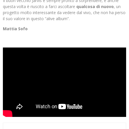
Il buon vecchio Jarvis è sempre pronto a sorprendere, e anche
questa volta è riuscito a farci ascoltare
qualcosa di nuovo
, un
progetto molto interessante da vedere dal vivo, che non ha perso
il suo valore in questo “alive album”.
Mattia Sofo