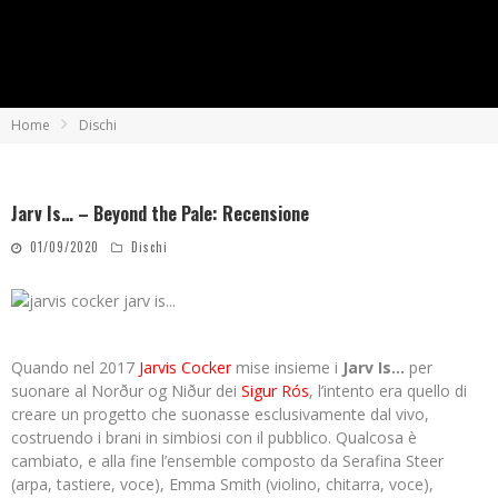
Home
Dischi
Jarv Is… – Beyond the Pale: Recensione
01/09/2020
Dischi
Quando nel 2017
Jarvis Cocker
mise insieme i
Jarv Is…
per
suonare al Norður og Niður dei
Sigur Rós
, l’intento era quello di
creare un progetto che suonasse esclusivamente dal vivo,
costruendo i brani in simbiosi con il pubblico. Qualcosa è
cambiato, e alla fine l’ensemble composto da Serafina Steer
(arpa, tastiere, voce), Emma Smith (violino, chitarra, voce),